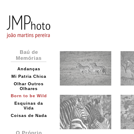
Baú de
Memórias
Andanças
Mi Patria Chica
Olhar Outros
Olhares
Born to be Wild
Esquinas da
Vida
Coisas de Nada
O Próprio